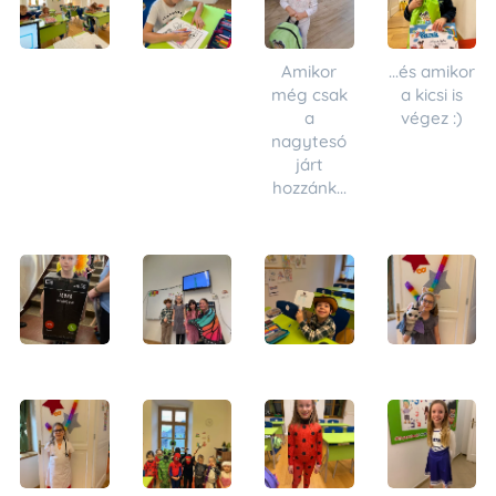
Amikor
...és amikor
még csak
a kicsi is
a
végez :)
nagytesó
járt
hozzánk...