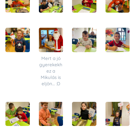
Mert a jó
gyerekekh
ez a
Mikulás is
eljön... :D