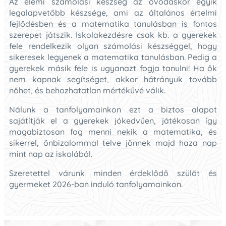
Az elemi számolási készség az óvodáskor egyik
legalapvetőbb készsége, ami az általános értelmi
fejlődésben és a matematika tanulásban is fontos
szerepet játszik. Iskolakezdésre csak kb. a gyerekek
fele rendelkezik olyan számolási készséggel, hogy
sikeresek legyenek a matematika tanulásban. Pedig a
gyerekek másik fele is ugyanazt fogja tanulni! Ha ők
nem kapnak segítséget, akkor hátrányuk tovább
nőhet, és behozhatatlan mértékűvé válik.
Nálunk a tanfolyamainkon ezt a biztos alapot
sajátítják el a gyerekek jókedvűen, játékosan így
magabiztosan fog menni nekik a matematika, és
sikerrel, önbizalommal telve jönnek majd haza nap
mint nap az iskolából.
Szeretettel várunk minden érdeklődő szülőt és
gyermeket 2026-ban induló tanfolyamainkon.