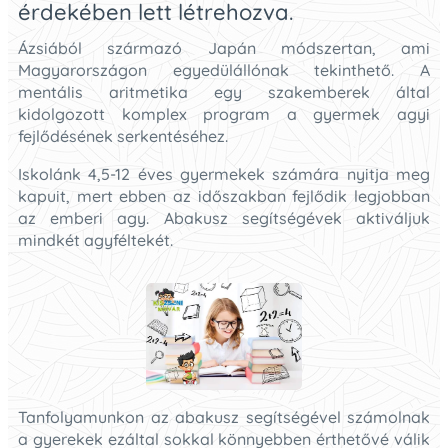
érdekében lett létrehozva.
Ázsiából származó Japán módszertan, ami
Magyarországon egyedülállónak tekinthető. A
mentális aritmetika egy szakemberek által
kidolgozott komplex program a gyermek agyi
fejlődésének serkentéséhez.
Iskolánk 4,5-12 éves gyermekek számára nyitja meg
kapuit, mert ebben az időszakban fejlődik legjobban
az emberi agy. Abakusz segítségévek aktiváljuk
mindkét agyféltekét.
Tanfolyamunkon az abakusz segítségével számolnak
a gyerekek ezáltal sokkal könnyebben érthetővé válik