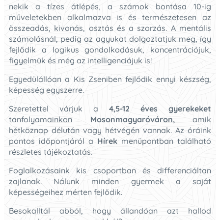
nekik a tízes átlépés, a számok bontása 10-ig
műveletekben alkalmazva is és természetesen az
összeadás, kivonás, osztás és a szorzás. A mentális
számolásnál, pedig az agyukat dolgoztatjuk meg, így
fejlődik a logikus gondolkodásuk, koncentrációjuk,
figyelmük és még az intelligenciájuk is!
Egyedülállóan a Kis Zseniben fejlődik ennyi készség,
képesség egyszerre.
Szeretettel várjuk a
4,5-12 éves gyerekeket
tanfolyamainkon
Mosonmagyaróváron,
amik
hétköznap délután vagy hétvégén vannak. Az óráink
pontos időpontjáról a
Hírek
menüpontban található
részletes tájékoztatás.
Foglalkozásaink kis csoportban és differenciáltan
zajlanak. Nálunk minden gyermek a saját
képességeihez mérten fejlődik.
Besokalltál abból, hogy állandóan azt hallod