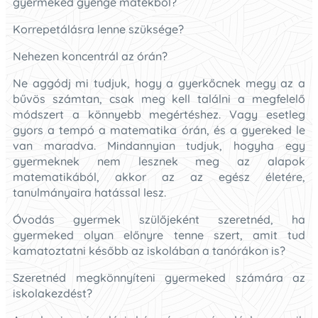
gyermeked gyenge matekból?
Korrepetálásra lenne szüksége?
Nehezen koncentrál az órán?
Ne aggódj mi tudjuk, hogy a gyerkőcnek megy az a
bűvös számtan, csak meg kell találni a megfelelő
módszert a könnyebb megértéshez. Vagy esetleg
gyors a tempó a matematika órán, és a gyereked le
van maradva. Mindannyian tudjuk, hogyha egy
gyermeknek nem lesznek meg az alapok
matematikából, akkor az az egész életére,
tanulmányaira hatással lesz.
Óvodás gyermek szülőjeként szeretnéd, ha
gyermeked olyan előnyre tenne szert, amit tud
kamatoztatni később az iskolában a tanórákon is?
Szeretnéd megkönnyíteni gyermeked számára az
iskolakezdést?