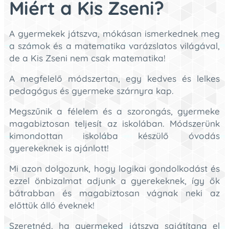
Miért a Kis Zseni?
A gyermekek játszva, mókásan ismerkednek meg
a számok és a matematika varázslatos világával,
de a Kis Zseni nem csak matematika!
A megfelelő módszertan, egy kedves és lelkes
pedagógus és gyermeke szárnyra kap.
Megszűnik a félelem és a szorongás, gyermeke
magabiztosan teljesít az iskolában. Módszerünk
kimondottan iskolába készülő óvodás
gyerekeknek is ajánlott!
Mi azon dolgozunk, hogy logikai gondolkodást és
ezzel önbizalmat adjunk a gyerekeknek, így ők
bátrabban és magabiztosan vágnak neki az
előttük álló éveknek!
Szeretnéd, ha gyermeked játszva sajátítana el