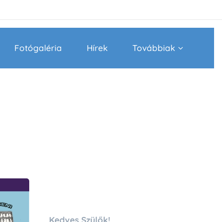
Fotógaléria
Hírek
Továbbiak
Kedves Szülők!