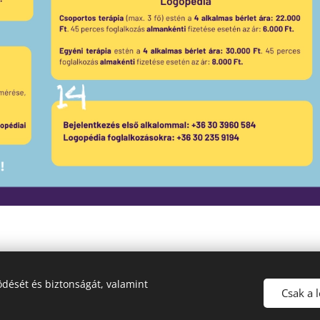
dését és biztonságát, valamint
© 2024 Minden jog fenntartva
Csak a 
Sütik