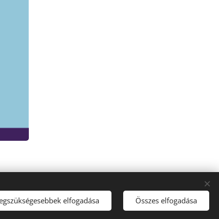
legszükségesebbek elfogadása
Összes elfogadása