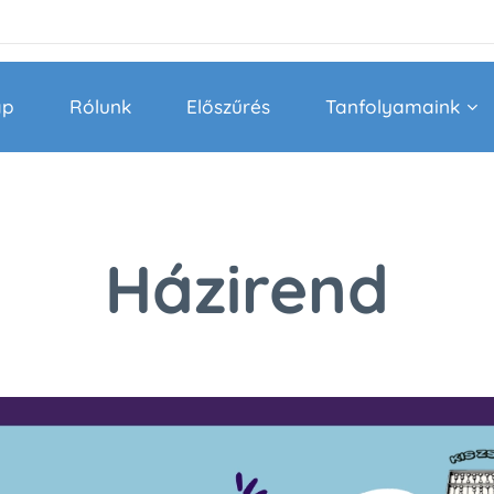
ap
Rólunk
Előszűrés
Tanfolyamaink
Házirend